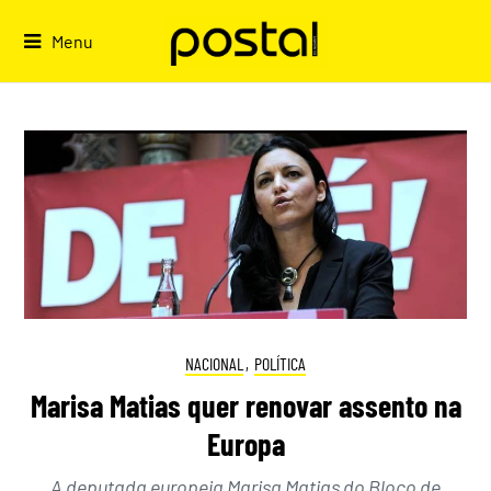
Skip
to
Menu
content
NACIONAL
,
POLÍTICA
Marisa Matias quer renovar assento na
Europa
A deputada europeia Marisa Matias do Bloco de