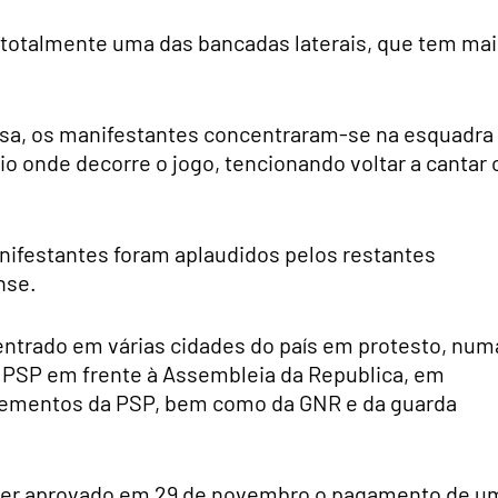
m totalmente uma das bancadas laterais, que tem ma
usa, os manifestantes concentraram-se na esquadra
o onde decorre o jogo, tencionando voltar a cantar 
nifestantes foram aplaudidos pelos restantes
nse.
entrado em várias cidades do país em protesto, num
 PSP em frente à Assembleia da Republica, em
 elementos da PSP, bem como da GNR e da guarda
o ter aprovado em 29 de novembro o pagamento de u