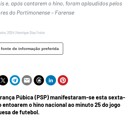
s e, após cantarem o hino, foram aplaudidos pelos
res do Portimonense – Farense
eiro, 2024
|
Henrique Dias Freire
 fonte de informação preferida
urança Púbica (PSP) manifestaram-se esta sexta-
ao entoarem o hino nacional ao minuto 25 do jogo
uesa de futebol.