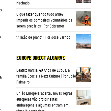
Machado
is
O que fazer quando tudo arde?
Impedir os bombeiros voluntários de
serem precários | Por Cobramor
o
“A lição de piano” | Por José Garrido
EUROPE DIRECT ALGARVE
Beatriz Garcia, 40 Anos de ECoCs, a
família Ecoc e a Next Culture | Por João
a
Palmeiro
União Europeia ‘aperta’: novas regras
europeias vão proibir estas
embalagens e algumas entram em
m
vigor já nesta data