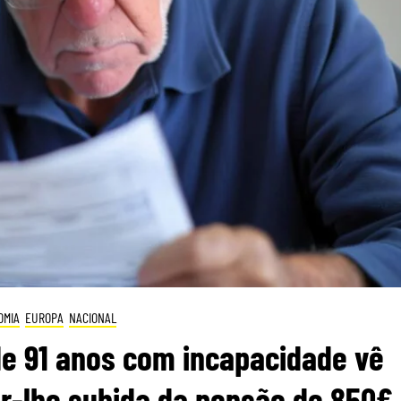
OMIA
EUROPA
NACIONAL
de 91 anos com incapacidade vê
r-lhe subida da pensão de 850€