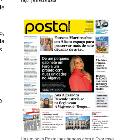
de
o,
da
s
a
Há um novo Postal nas bancas com o Expresso