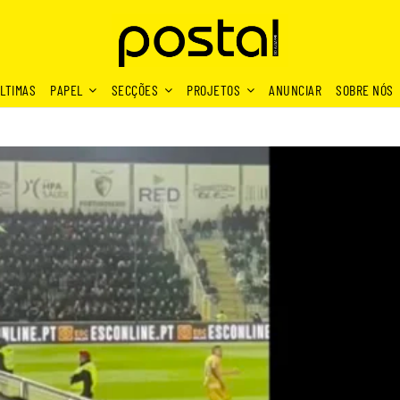
LTIMAS
PAPEL
SECÇÕES
PROJETOS
ANUNCIAR
SOBRE NÓS