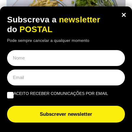
×
Subscreva a
newsletter
do
POSTAL
Pode sempre cancelar a qualquer momento
ALGARVE
,
GASTRONOMIA
“O verdadeiro sabor da Guia”: nesta
churrasqueira algarvia da EN125 ainda
pode comer “excelente frango à Guia”
ACEITO RECEBER COMUNICAÇÕES POR EMAIL
por 6,50€
16:40 5 Agosto, 2026
|
João Luís
Subscrever newsletter
Há uma paragem na Nacional 125 onde uma das
receitas mais conhecidas de frango assado do