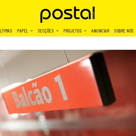
LTIMAS
PAPEL
SECÇÕES
PROJETOS
ANUNCIAR
SOBRE NÓS