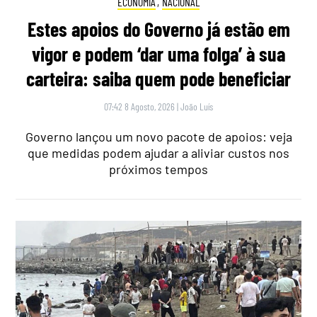
ECONOMIA
,
NACIONAL
Estes apoios do Governo já estão em
vigor e podem ‘dar uma folga’ à sua
carteira: saiba quem pode beneficiar
07:42 8 Agosto, 2026
|
João Luís
Governo lançou um novo pacote de apoios: veja
que medidas podem ajudar a aliviar custos nos
próximos tempos