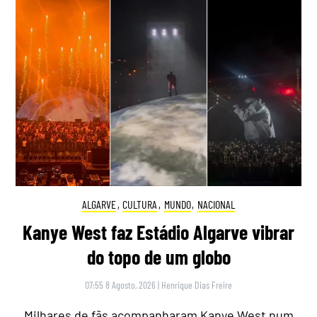
ALGARVE
,
CULTURA
,
MUNDO
,
NACIONAL
Kanye West faz Estádio Algarve vibrar
do topo de um globo
07:55 8 Agosto, 2026
|
Henrique Dias Freire
Milhares de fãs acompanharam Kanye West num