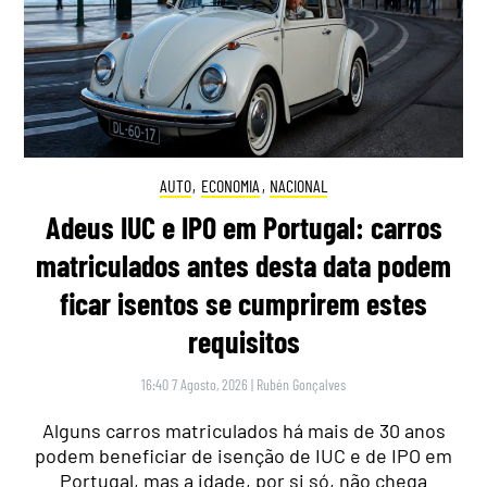
AUTO
,
ECONOMIA
,
NACIONAL
Adeus IUC e IPO em Portugal: carros
matriculados antes desta data podem
ficar isentos se cumprirem estes
requisitos
16:40 7 Agosto, 2026
|
Rubén Gonçalves
Alguns carros matriculados há mais de 30 anos
podem beneficiar de isenção de IUC e de IPO em
Portugal, mas a idade, por si só, não chega