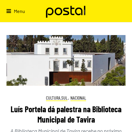
Skip
to
Menu
content
CULTURA.SUL
,
NACIONAL
Luís Portela dá palestra na Biblioteca
Municipal de Tavira
A Biblioteca Municipal de Tavira recebe no próximo