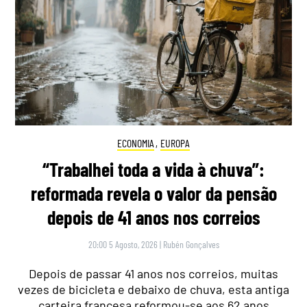
ECONOMIA
,
EUROPA
“Trabalhei toda a vida à chuva”:
reformada revela o valor da pensão
depois de 41 anos nos correios
20:00 5 Agosto, 2026
|
Rubén Gonçalves
Depois de passar 41 anos nos correios, muitas
vezes de bicicleta e debaixo de chuva, esta antiga
carteira francesa reformou-se aos 62 anos