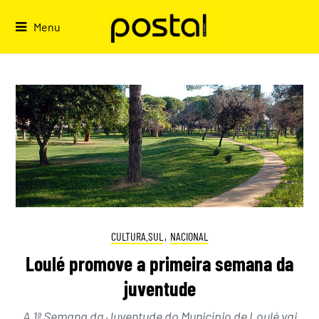
Skip
to
Menu
content
CULTURA.SUL
,
NACIONAL
Loulé promove a primeira semana da
juventude
A 1ª Semana da Juventude do Município de Loulé vai