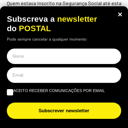
Quem estava inscrito na Segurança Social até esta
data pode beneficiar de um regime especial no
×
cálculo da pensão
Subscreva a
newsletter
do
POSTAL
Pode sempre cancelar a qualquer momento
ÚLTIMAS NOTÍCIAS
Carros autónomos conduzem melhor que os humanos?
Especialistas já testaram e estes foram os
‘surpreendentes’ resultados
“Deviam dar-me uma rua onde estivesse escrito ‘os
ACEITO RECEBER COMUNICAÇÕES POR EMAIL
pensionistas da Segurança Social’”: reformado com 40
anos de descontos considera cortes na pensão injustos
Subscrever newsletter
“Com 1.000€/mês temos tudo aqui”: reformados
franceses rendidos a destino paradisíaco a 2 h de