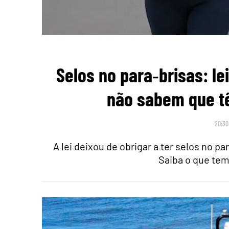
Selos no para‑brisas: l
não sabem que tê
20:30
A lei deixou de obrigar a ter selos no 
Saiba o que tem