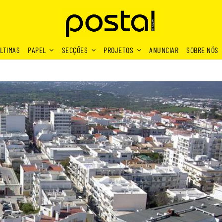
LTIMAS
PAPEL
SECÇÕES
PROJETOS
ANUNCIAR
SOBRE NÓS