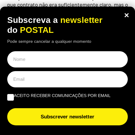
que contrato não era suficientemente claro, mas o
tribunal espanhol deu razão ao senhorio
×
Subscreva a
newsletter
do
POSTAL
Pode sempre cancelar a qualquer momento
ÚLTIMAS NOTÍCIAS
Americanos rendem-se a ilha portuguesa com “praia
dourada” de nove quilómetros que já foi eleita a melhor
do mundo como destino de bem-estar
Vem aí chuva forte, trovoada e rajadas até 100 km/h:
depressão vai ‘castigar’ esta região
ACEITO RECEBER COMUNICAÇÕES POR EMAIL
Novo livro de Fernando Messias analisa impacto da
Subscrever newsletter
inteligência artificial na prática jurídica