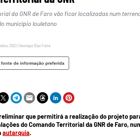
rial da GNR de Faro vão ficar localizadas num terren
lo município louletano
embro, 2023
|
Henrique Dias Freire
 fonte de informação preferida
liminar que permitirá a realização do projeto par
alações do Comando Territorial da GNR de Faro, nu
a
autarquia
.