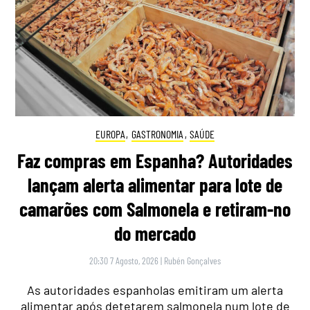
EUROPA
,
GASTRONOMIA
,
SAÚDE
Faz compras em Espanha? Autoridades
lançam alerta alimentar para lote de
camarões com Salmonela e retiram-no
do mercado
20:30 7 Agosto, 2026
|
Rubén Gonçalves
As autoridades espanholas emitiram um alerta
alimentar após detetarem salmonela num lote de