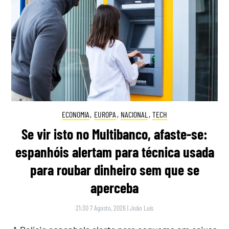
ECONOMIA
,
EUROPA
,
NACIONAL
,
TECH
Se vir isto no Multibanco, afaste-se:
espanhóis alertam para técnica usada
para roubar dinheiro sem que se
aperceba
21:30 7 Agosto, 2026
|
João Luís