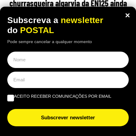
churrasqueira algarvia da EN125 ainda
pode comer “excelente frango à Guia”
×
Subscreva a
newsletter
por 6,50€
do
POSTAL
16:40 5 Agosto, 2026
|
João Luís
Pode sempre cancelar a qualquer momento
Há uma paragem na Nacional 125 onde uma das
receitas mais conhecidas de frango assado do
Algarve continuam a chamar clientes durante o
verão
ACEITO RECEBER COMUNICAÇÕES POR EMAIL
Subscrever newsletter