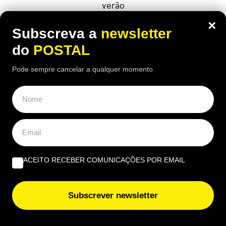
verão
×
Subscreva a
newsletter
do
POSTAL
ÚLTIMAS NOTÍCIAS
Pode sempre cancelar a qualquer momento
Nove hotéis do grupo AP Hotels & Resorts recebem
certificação Green Key
Estas salinas são comparadas às da Bolívia mas ficam
no Algarve: saiba como chegar
ACEITO RECEBER COMUNICAÇÕES POR EMAIL
Tavira promove yoga, observação de estrelas e
acampamentos na Mata da Conceição
Subscrever newsletter
Inspeção automóvel mudou: milhares de carros podem
reprovar mesmo sem avarias visíveis