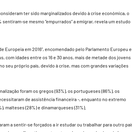
consideram ter sido marginalizados devido à crise económica, o
1% sentiram-se mesmo “empurrados” a emigrar, revela um estudo
ude Europeia em 2016”, encomendado pelo Parlamento Europeu e
eus, com idades entre os 16 e 30 anos, mais de metade dos jovens
no seu próprio país, devido à crise, mas com grandes variações
alização foram os gregos (93%), os portugueses (86%), os
necessitaram de assistência financeira -, enquanto no extremo
%), malteses (28%) e dinamarqueses (31%).
am a sentir-se forçados a ir estudar ou trabalhar para outro paí