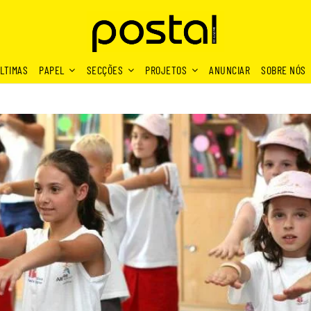
LTIMAS
PAPEL
SECÇÕES
PROJETOS
ANUNCIAR
SOBRE NÓS