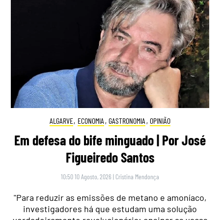
ALGARVE
,
ECONOMIA
,
GASTRONOMIA
,
OPINIÃO
Em defesa do bife minguado | Por José
Figueiredo Santos
10:50 10 Agosto, 2026
|
Cristina Mendonça
"Para reduzir as emissões de metano e amoníaco,
investigadores há que estudam uma solução
verdadeiramente revolucionária: ensinar as vacas