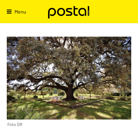
Skip
to
Menu
content
Foto DR