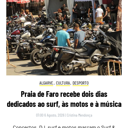
ALGARVE
,
CULTURA
,
DESPORTO
Praia de Faro recebe dois dias
dedicados ao surf, às motos e à música
07:00 6 Agosto, 2026
|
Cristina Mendonça
Concertos, DJ, surf e motos marcam o Surf &