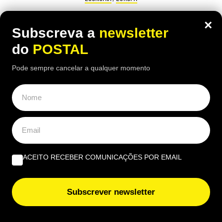
“No meu tempo ganhava 150€ mas
×
Subscreva a
newsletter
vivia melhor”: reformada compara
do
POSTAL
antigo salário com pensão atual de
1.100€
Pode sempre cancelar a qualquer momento
16:10 5 Agosto, 2026
|
Luís Santos
Reformada espanhola revela como consegue gerir
mensalmente uma pensão de 1.100 euros perante
preços cada vez mais elevados
ACEITO RECEBER COMUNICAÇÕES POR EMAIL
Subscrever newsletter