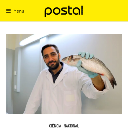
Skip
to
Menu
content
CIÊNCIA
,
NACIONAL