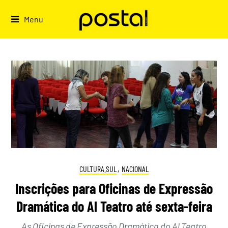
Skip
to
Menu
content
CULTURA.SUL
,
NACIONAL
Inscrições para Oficinas de Expressão
Dramática do Al Teatro até sexta-feira
As Oficinas de Expressão Dramática do Al Teatro