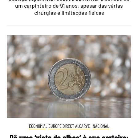
um carpinteiro de 91 anos, apesar das várias
cirurgias e limitações físicas
ECONOMIA
,
EUROPE DIRECT ALGARVE
,
NACIONAL
Dê uma ‘vista de olhos’ à sua carteira: