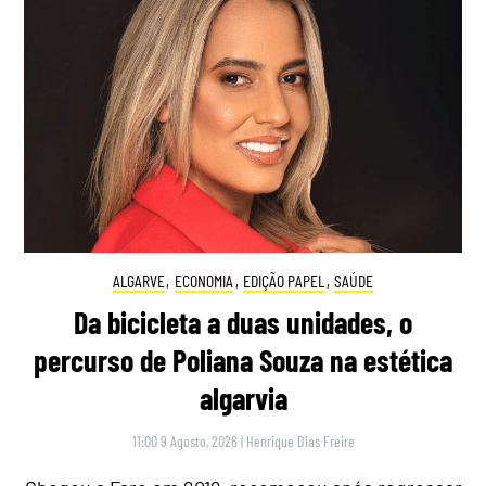
ALGARVE
,
ECONOMIA
,
EDIÇÃO PAPEL
,
SAÚDE
Da bicicleta a duas unidades, o
percurso de Poliana Souza na estética
algarvia
11:00 9 Agosto, 2026
|
Henrique Dias Freire