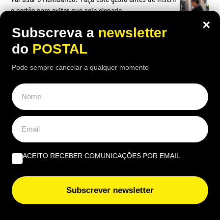
o cartão para evitar que seja clonado
×
Subscreva a
newsletter
do
POSTAL
Pode sempre cancelar a qualquer momento
OPINIÃO
Do amor ao ódio vai apenas um passo | Por Henrique
Dias Freire
Albufeira, trânsito, ruído e equilíbrio | Por António
Nóbrega
ACEITO RECEBER COMUNICAÇÕES POR EMAIL
Governantes no Algarve: de reino a região transnacional
| Por Virgílio Machado
Subscrever newsletter
EUROPE DIRECT ALGARVE