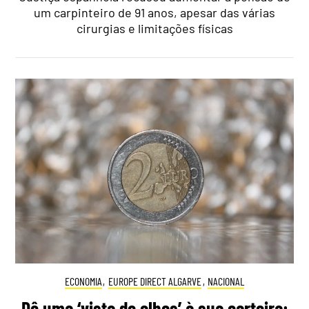
um carpinteiro de 91 anos, apesar das várias
cirurgias e limitações físicas
ECONOMIA
,
EUROPE DIRECT ALGARVE
,
NACIONAL
Dê uma ‘vista de olhos’ à sua carteira: