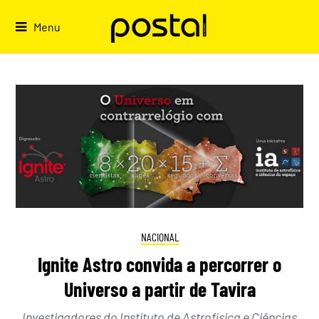
Skip
to
Menu
content
NACIONAL
Ignite Astro convida a percorrer o
Universo a partir de Tavira
Investigadores do Instituto de Astrofísica e Ciências