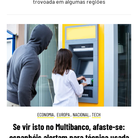
trovoada em algumas regiões
ECONOMIA
,
EUROPA
,
NACIONAL
,
TECH
Se vir isto no Multibanco, afaste-se:
espanhóis alertam para técnica usada