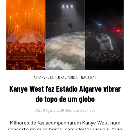
ALGARVE
,
CULTURA
,
MUNDO
,
NACIONAL
Kanye West faz Estádio Algarve vibrar
do topo de um globo
07:55 8 Agosto, 2026
|
Henrique Dias Freire
Milhares de fãs acompanharam Kanye West num
concerto de duas horas, com efeitos visuais, fogo