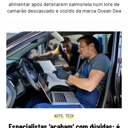
alimentar após detetarem salmonela num lote de
camarão descascado e cozido da marca Ocean Sea
AUTO
,
TECH
Especialistas ‘acabam’ com dúvidas: é