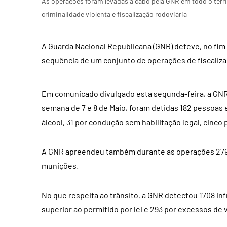
As operações foram levadas a cabo pela GNR em todo o terri
criminalidade violenta e fiscalização rodoviária
A Guarda Nacional Republicana (GNR) deteve, no fi
sequência de um conjunto de operações de fiscalizaç
Em comunicado divulgado esta segunda-feira, a GNR
semana de 7 e 8 de Maio, foram detidas 182 pessoas e
álcool, 31 por condução sem habilitação legal, cinco
A GNR apreendeu também durante as operações 279 d
munições.
No que respeita ao trânsito, a GNR detectou 1708 in
superior ao permitido por lei e 293 por excessos de 