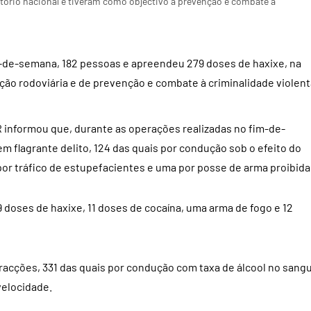
tório nacional e tiveram como objectivo a prevenção e combate à
m-de-semana, 182 pessoas e apreendeu 279 doses de haxixe, na
ão rodoviária e de prevenção e combate à criminalidade violent
 informou que, durante as operações realizadas no fim-de-
m flagrante delito, 124 das quais por condução sob o efeito do
 por tráfico de estupefacientes e uma por posse de arma proibida
oses de haxixe, 11 doses de cocaína, uma arma de fogo e 12
fracções, 331 das quais por condução com taxa de álcool no sang
velocidade.