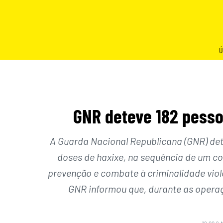
Skip
to
content
Ú
GNR deteve 182 pess
A Guarda Nacional Republicana (GNR) det
doses de haxixe, na sequência de um co
prevenção e combate à criminalidade vio
GNR informou que, durante as operaç