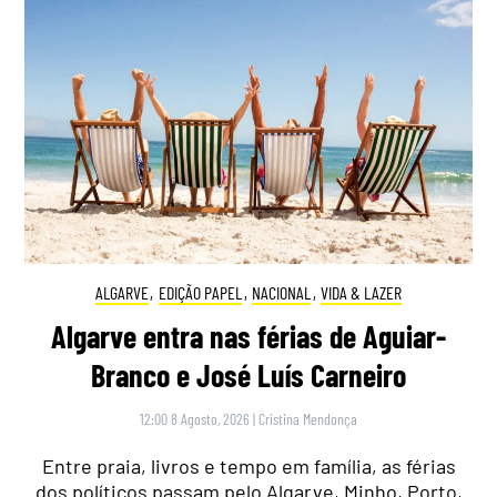
ALGARVE
,
EDIÇÃO PAPEL
,
NACIONAL
,
VIDA & LAZER
Algarve entra nas férias de Aguiar-
Branco e José Luís Carneiro
12:00 8 Agosto, 2026
|
Cristina Mendonça
Entre praia, livros e tempo em família, as férias
dos políticos passam pelo Algarve, Minho, Porto,