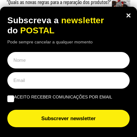
“Quais as novas regras para a reparação dos produtos?”
×
Subscreva a
newsletter
Beatriz Garcia, 40 Anos de ECoCs, a família Ecoc e a
do
POSTAL
Next Culture | Por João Palmeiro
Pode sempre cancelar a qualquer momento
ACEITO RECEBER COMUNICAÇÕES POR EMAIL
Subscrever newsletter