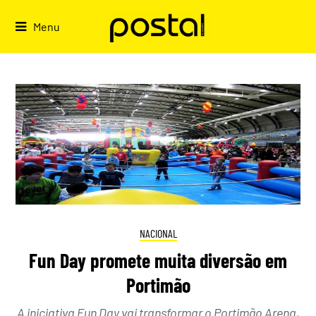
Skip
to
Menu
content
NACIONAL
Fun Day promete muita diversão em
Portimão
A iniciativa Fun Day vai transformar o Portimão Arena,