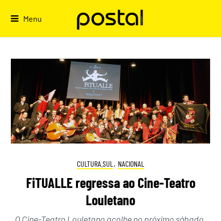
Skip
to
Menu
content
CULTURA.SUL
,
NACIONAL
FiTUALLE regressa ao Cine-Teatro
Louletano
O Cine-Teatro Louletano acolhe no próximo sábado,