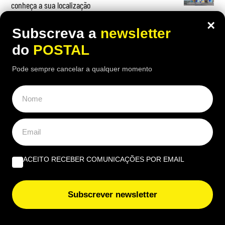
conheça a sua localização
×
Subscreva a
newsletter
do
POSTAL
OPINIÃO
Pode sempre cancelar a qualquer momento
Profissional não profissionalizada – Uma reflexão de
agosto | Por Ana Alexandra Resende
Quando viver no Algarve se torna um luxo | Por João
Rúben Silva
ACEITO RECEBER COMUNICAÇÕES POR EMAIL
Um olho no burro, outro no cigano | Por José Figueiredo
Santos
Subscrever newsletter
EUROPE DIRECT ALGARVE