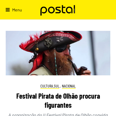
Skip
to
Menu
content
CULTURA.SUL
,
NACIONAL
Festival Pirata de Olhão procura
figurantes
A organização do II Festival Pirata de Olhão convida