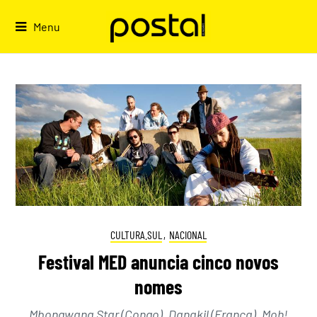
Skip
to
Menu
content
CULTURA.SUL
,
NACIONAL
Festival MED anuncia cinco novos
nomes
Mbongwana Star (Congo), Danakil (França), Moh!