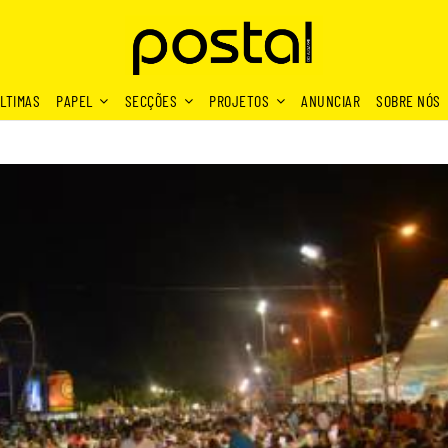
LTIMAS
PAPEL
SECÇÕES
PROJETOS
ANUNCIAR
SOBRE NÓS