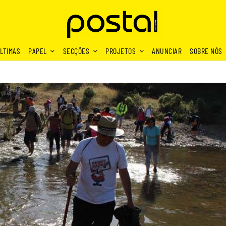
LTIMAS
PAPEL
SECÇÕES
PROJETOS
ANUNCIAR
SOBRE NÓS