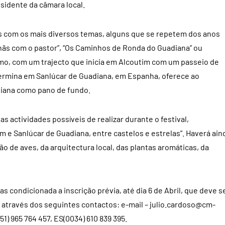
esidente da câmara local.
as com os mais diversos temas, alguns que se repetem dos anos
nhãs com o pastor”, “Os Caminhos de Ronda do Guadiana” ou
imo, com um trajecto que inicia em Alcoutim com um passeio de
termina em Sanlúcar de Guadiana, em Espanha, oferece ao
diana como pano de fundo.
 actividades possíveis de realizar durante o festival,
e Sanlúcar de Guadiana, entre castelos e estrelas”. Haverá ain
de aves, da arquitectura local, das plantas aromáticas, da
s condicionada a inscrição prévia, até dia 6 de Abril, que deve s
m através dos seguintes contactos: e-mail –
julio.cardoso@cm-
51) 965 764 457, ES(0034) 610 839 395.