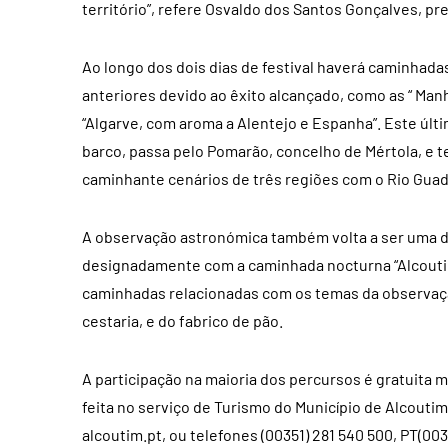
território”, refere Osvaldo dos Santos Gonçalves, pr
Ao longo dos dois dias de festival haverá caminhad
anteriores devido ao êxito alcançado, como as “ Ma
“Algarve, com aroma a Alentejo e Espanha”. Este últ
barco, passa pelo Pomarão, concelho de Mértola, e 
caminhante cenários de três regiões com o Rio Gua
A observação astronómica também volta a ser uma das
designadamente com a caminhada nocturna “Alcoutim 
caminhadas relacionadas com os temas da observação 
cestaria, e do fabrico de pão.
A participação na maioria dos percursos é gratuita ma
feita no serviço de Turismo do Município de Alcouti
alcoutim.pt
, ou telefones (00351) 281 540 500, PT(003