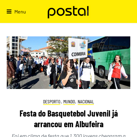
Skip
to
Menu
content
DESPORTO
,
MUNDO
,
NACIONAL
Festa do Basquetebol Juvenil já
arrancou em Albufeira
Foi em clima de festa que 1.300 jovens chegaram a