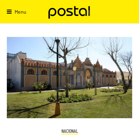
Skip
to
Menu
content
NACIONAL