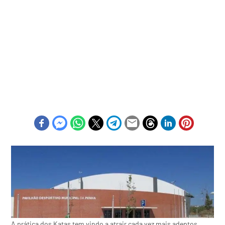
A prática dos Katas tem vindo a atrair cada vez mais adeptos