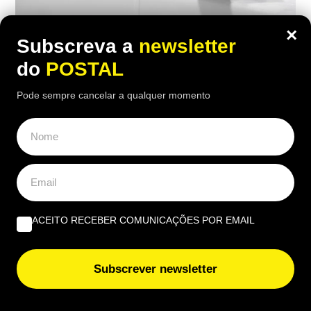
×
Subscreva a
newsletter
NACIONAL
do
POSTAL
Milhares sem água: vai haver cortes de
Pode sempre cancelar a qualquer momento
água prolongados em Portugal e há um
concelho com interrupção durante 5
dias
18:30 7 Agosto, 2026
|
Rubén Gonçalves
Vários concelhos já têm cortes de água
ACEITO RECEBER COMUNICAÇÕES POR EMAIL
confirmados para a semana de 10 a 16 de agosto,
com interrupções que podem durar várias horas
Subscrever newsletter