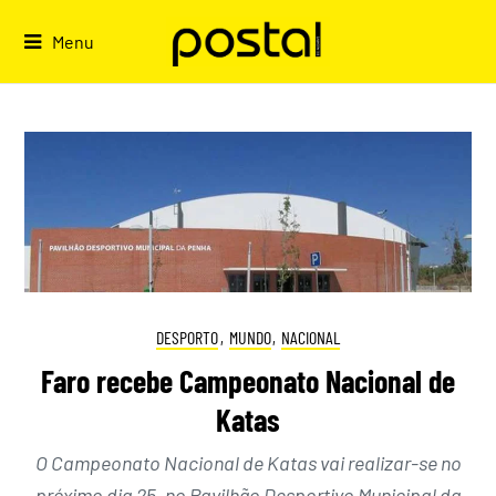
Skip
to
Menu
content
DESPORTO
,
MUNDO
,
NACIONAL
Faro recebe Campeonato Nacional de
Katas
O Campeonato Nacional de Katas vai realizar-se no
próximo dia 25, no Pavilhão Desportivo Municipal da