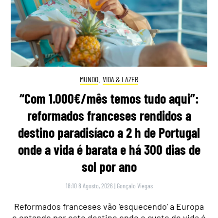
MUNDO
,
VIDA & LAZER
“Com 1.000€/mês temos tudo aqui”:
reformados franceses rendidos a
destino paradisíaco a 2 h de Portugal
onde a vida é barata e há 300 dias de
sol por ano
18:10 8 Agosto, 2026
|
Gonçalo Viegas
Reformados franceses vão 'esquecendo' a Europa
e optando por este destino onde o custo de vida é