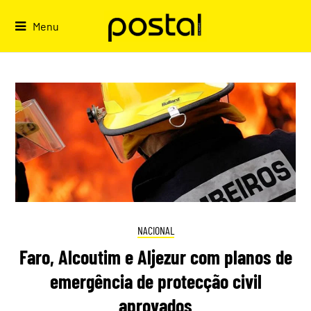
Skip
to
Menu
content
NACIONAL
Faro, Alcoutim e Aljezur com planos de
emergência de protecção civil
aprovados