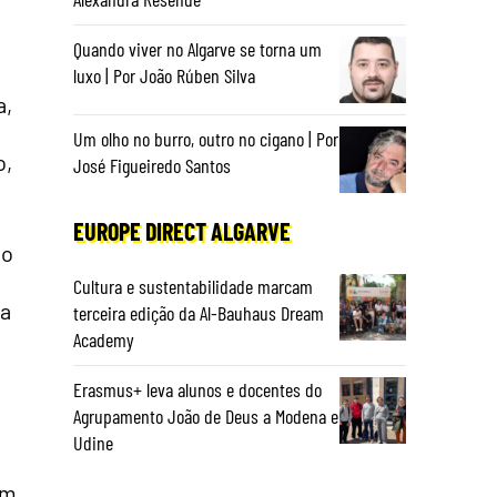
Quando viver no Algarve se torna um
luxo | Por João Rúben Silva
a,
Um olho no burro, outro no cigano | Por
o,
José Figueiredo Santos
EUROPE DIRECT ALGARVE
so
Cultura e sustentabilidade marcam
sa
terceira edição da Al-Bauhaus Dream
Academy
Erasmus+ leva alunos e docentes do
Agrupamento João de Deus a Modena e
Udine
em