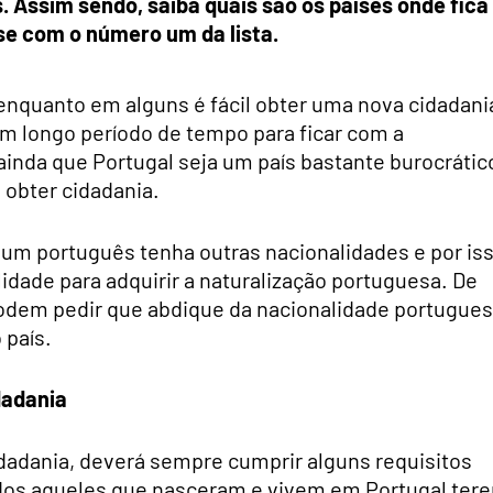
s. Assim sendo, saiba quais são os países onde fica
se com o número um da lista.
 enquanto em alguns é fácil obter uma nova cidadani
um longo período de tempo para ficar com a
 ainda que Portugal seja um país bastante burocrátic
a obter cidadania.
 um português tenha outras nacionalidades e por is
idade para adquirir a naturalização portuguesa. De
podem pedir que abdique da nacionalidade portugue
 país.
dadania
cidadania, deverá sempre cumprir alguns requisitos
odos aqueles que nasceram e vivem em Portugal ter