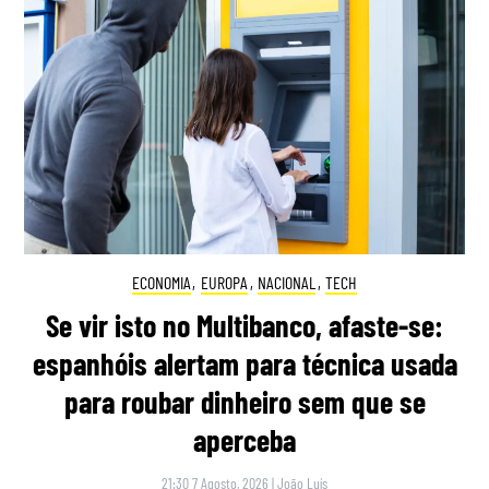
ECONOMIA
,
EUROPA
,
NACIONAL
,
TECH
Se vir isto no Multibanco, afaste-se:
espanhóis alertam para técnica usada
para roubar dinheiro sem que se
aperceba
21:30 7 Agosto, 2026
|
João Luís