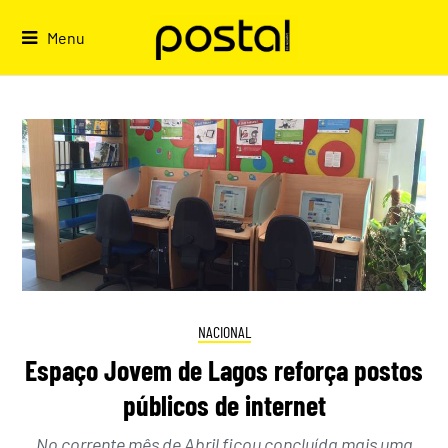
Skip
to
Menu
content
NACIONAL
Espaço Jovem de Lagos reforça postos
públicos de internet
No corrente mês de Abril ficou concluída mais uma