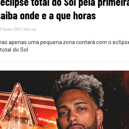
eclipse total do Sol pela primeir
saiba onde e a que horas
 6 Agosto, 2026
|
João Luís
 mas apenas uma pequena zona contará com o eclips
total do Sol