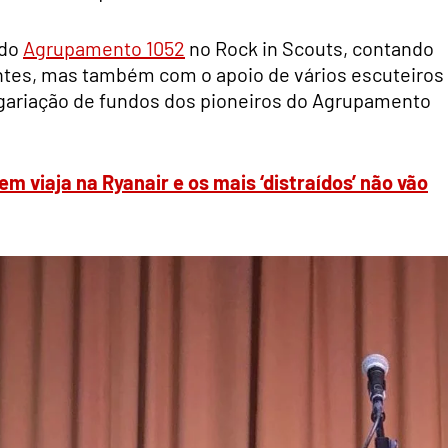
 do
Agrupamento 1052
no Rock in Scouts, contando
tes, mas também com o apoio de vários escuteiros
ngariação de fundos dos pioneiros do Agrupamento
m viaja na Ryanair e os mais ‘distraídos’ não vão