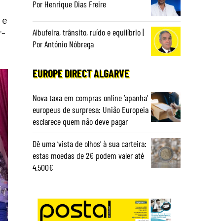
Por Henrique Dias Freire
 e
r-
Albufeira, trânsito, ruído e equilíbrio |
Por António Nóbrega
EUROPE DIRECT ALGARVE
Nova taxa em compras online ‘apanha’
europeus de surpresa: União Europeia
esclarece quem não deve pagar
Dê uma ‘vista de olhos’ à sua carteira:
estas moedas de 2€ podem valer até
4.500€