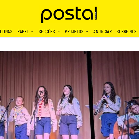
LTIMAS
PAPEL
SECÇÕES
PROJETOS
ANUNCIAR
SOBRE NÓS