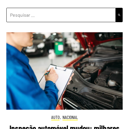
PESQUISAR
POR:
AUTO
,
NACIONAL
Inspeção automóvel mudou: milhares