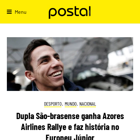
Skip
to
Menu
content
DESPORTO
,
MUNDO
,
NACIONAL
Dupla São-brasense ganha Azores
Airlines Rallye e faz história no
Europeu Júnior