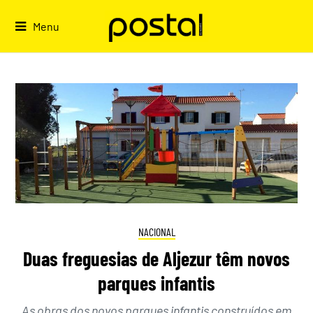
Skip
to
Menu
content
NACIONAL
Duas freguesias de Aljezur têm novos
parques infantis
As obras dos novos parques infantis construídos em