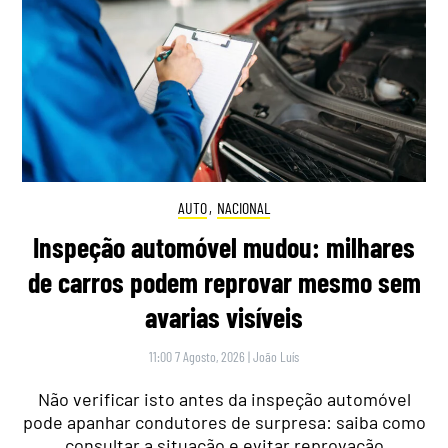
AUTO
,
NACIONAL
Inspeção automóvel mudou: milhares
de carros podem reprovar mesmo sem
avarias visíveis
11:00 7 Agosto, 2026
|
João Luís
Não verificar isto antes da inspeção automóvel
pode apanhar condutores de surpresa: saiba como
consultar a situação e evitar reprovação