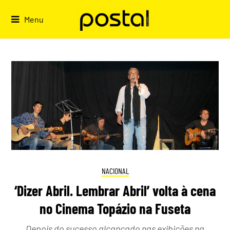
Skip
to
Menu
content
NACIONAL
‘Dizer Abril. Lembrar Abril’ volta à cena
no Cinema Topázio na Fuseta
Depois do sucesso alcançado nas exibições na