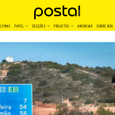
LTIMAS
PAPEL
SECÇÕES
PROJETOS
ANUNCIAR
SOBRE NÓS